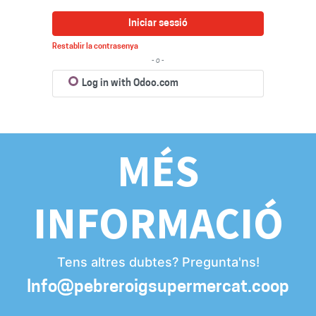
Iniciar sessió
Restablir la contrasenya
- o -
Log in with Odoo.com
MÉS
INFORMACIÓ
Tens altres dubtes? Pregunta'ns!
Info@pebreroigsupermercat.coop