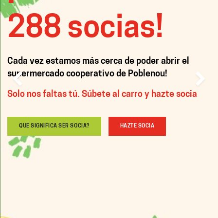
288 socias!
Cada vez estamos más cerca de poder abrir el
supermercado cooperativo de Poblenou!
Anterior
Solo nos faltas tú. Súbete al carro y hazte socia
QUE SIGNIFICA SER SOCIA?
HAZTE SOCIA