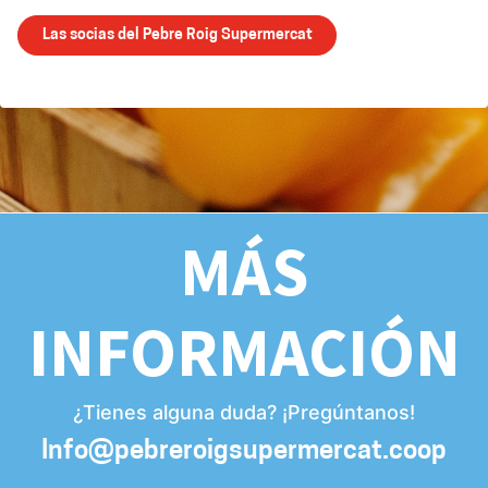
Las socias del Pebre Roig Supermercat
MÁS
INFORMACIÓN
¿Tienes alguna duda? ¡Pregúntanos!
Info@pebreroigsupermercat.coop