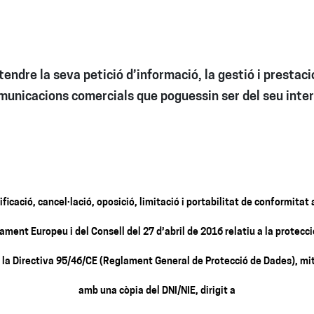
endre la seva petició d’informació, la gestió i prestació
municacions comercials que poguessin ser del seu inter
ficació, cancel·lació, oposició, limitació i portabilitat de conformitat
ment Europeu i del Consell del 27 d’abril de 2016 relatiu a la protecc
ga la Directiva 95/46/CE (Reglament General de Protecció de Dades), mit
amb una còpia del DNI/NIE, dirigit a