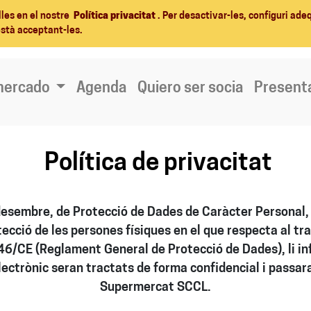
lles en el nostre
Política privacitat
. Per desactivar-les, configuri ad
està acceptant-les.
mercado
Agenda
Quiero ser socia
Present
Política de privacitat
desembre, de Protecció de Dades de Caràcter Personal,
tecció de les persones físiques en el que respecta al tr
/46/CE (Reglament General de Protecció de Dades), li i
electrònic seran tractats de forma confidencial i passara
Supermercat SCCL.